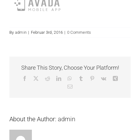
KONTAKT
By
admin
|
Februar 3rd, 2016
|
0 Comments
Share This Story, Choose Your Platform!
Facebook
X
Reddit
LinkedIn
WhatsApp
Tumblr
Pinterest
Vk
Xing
Email
About the Author:
admin