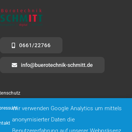
KONTAKT
0661/22766
info@buerotechnik-schmitt.de
tenschutz
Wir verwenden Google Analytics um mittels
pressum
anonymisierter Daten die
ntakt
Benutzererfahrung auf unserer Webpräsenz