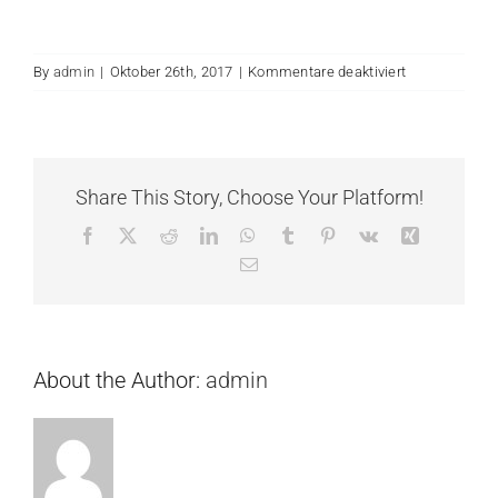
KONTAKT
für
By
admin
|
Oktober 26th, 2017
|
Kommentare deaktiviert
btslogo_weis
Share This Story, Choose Your Platform!
Facebook
X
Reddit
LinkedIn
WhatsApp
Tumblr
Pinterest
Vk
Xing
Email
About the Author:
admin