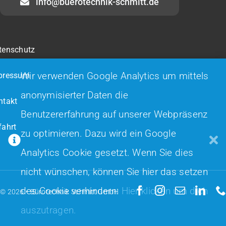
info@buerotechnik-schmitt.de
tenschutz
Wir verwenden Google Analytics um mittels
pressum
anonymisierter Daten die
ntakt
Benutzererfahrung auf unserer Webpräsenz
fahrt
zu optimieren. Dazu wird ein Google
Analytics Cookie gesetzt. Wenn Sie dies
nicht wünschen, können Sie hier das setzen
des Cookie verhindern:
Hier klicken um dich
© 2026 •
Bürotechnik Schmitt GmbH
auszutragen.