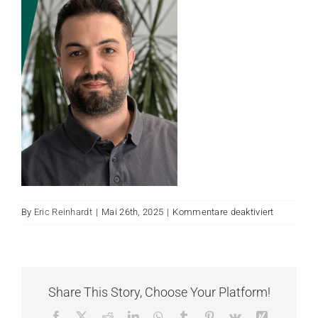
KONTAKT
für
By
Eric Reinhardt
|
Mai 26th, 2025
|
Kommentare deaktiviert
SM
Hassan
Seifeddine
Share This Story, Choose Your Platform!
Facebook
X
Reddit
LinkedIn
WhatsApp
Tumblr
Pinterest
Vk
Xing