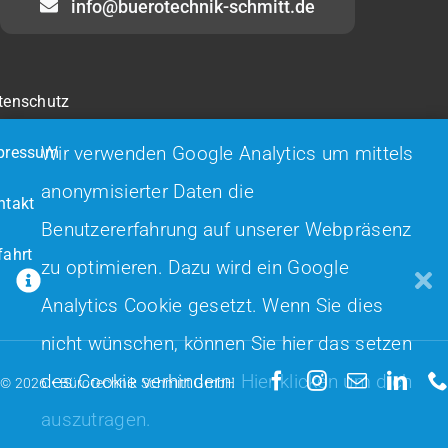
info@buerotechnik-schmitt.de
tenschutz
Wir verwenden Google Analytics um mittels
pressum
anonymisierter Daten die
ntakt
Benutzererfahrung auf unserer Webpräsenz
fahrt
zu optimieren. Dazu wird ein Google
Analytics Cookie gesetzt. Wenn Sie dies
nicht wünschen, können Sie hier das setzen
des Cookie verhindern:
Hier klicken um dich
© 2026 •
Bürotechnik Schmitt GmbH
auszutragen.